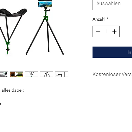
Auswählen
Anzahl
*
In
Kostenloser Vers
Wenn du zwei Clever-
 alles dabei:
die Versandkosten.
)