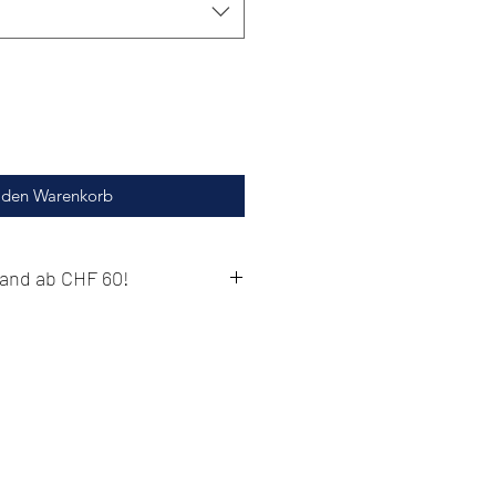
 den Warenkorb
and ab CHF 60!
Stick bestellst, schenken wir dir