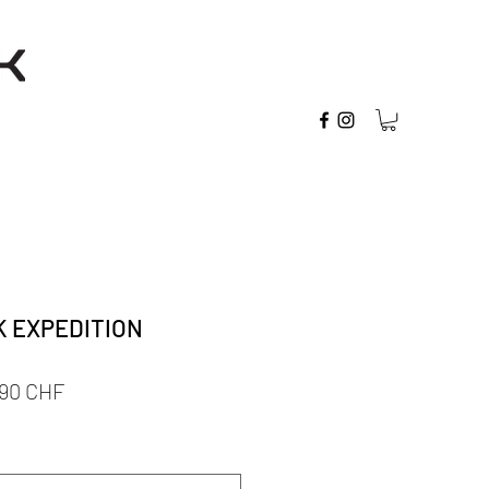
K EXPEDITION
ndardpreis
Sale-
,90 CHF
Preis