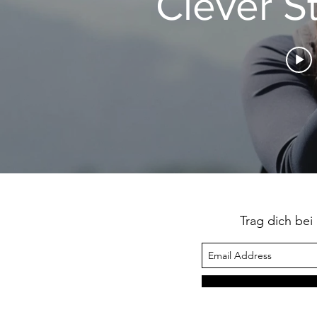
Clever St
Trag dich bei