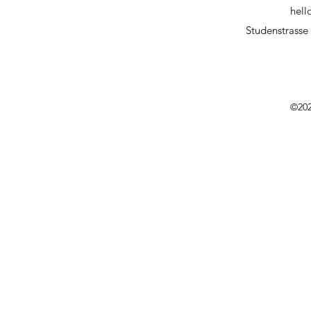
hell
Studenstrasse 
©202