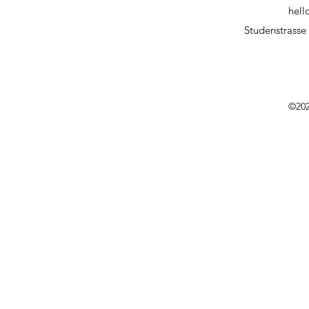
hell
Studenstrasse 
©202