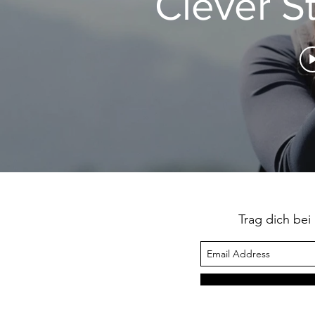
Clever St
Trag dich bei