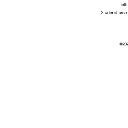
hell
Studenstrasse 
©202