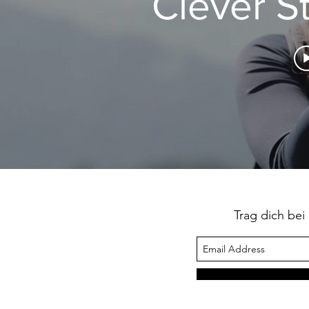
Clever St
Trag dich bei